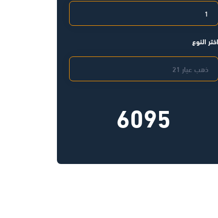
ختر النوع
6095