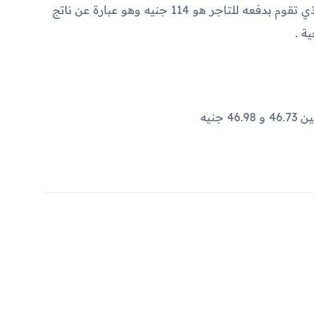
ضريبة قيمة مضافة. فيصبح المبلغ النهائي الذي تقوم بدفعه للتاجر هو 114 جنيه وهو عبارة عن ناتج
جنيه