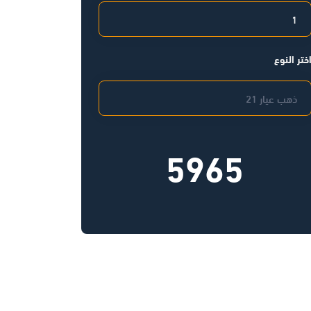
ختر النوع
5965