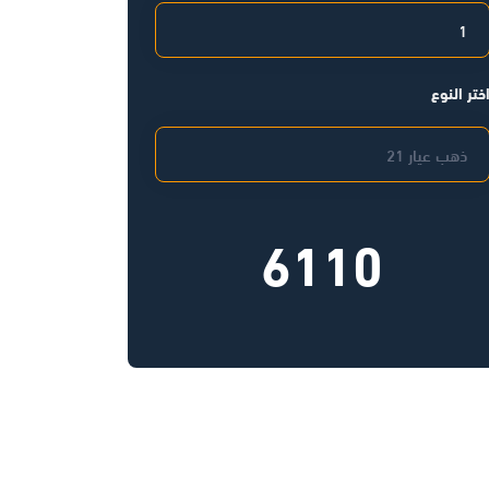
ختر النوع
6110