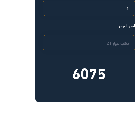
ختر النوع
6075