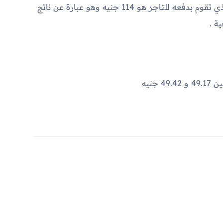
ضريبة قيمة مضافة. فيصبح المبلغ النهائي الذي تقوم بدفعه للتاجر هو 114 جنيه وهو عبارة عن ناتج
جنيه