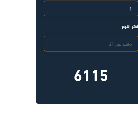
ختر النوع
6115