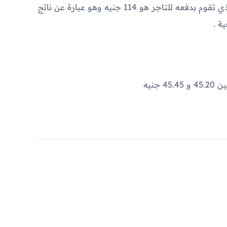
ضريبة قيمة مضافة. فيصبح المبلغ النهائي الذي تقوم بدفعه للتاجر هو 114 جنيه وهو عبارة عن ناتج
جنيه