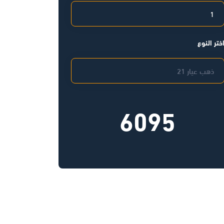
ختر النوع
6095