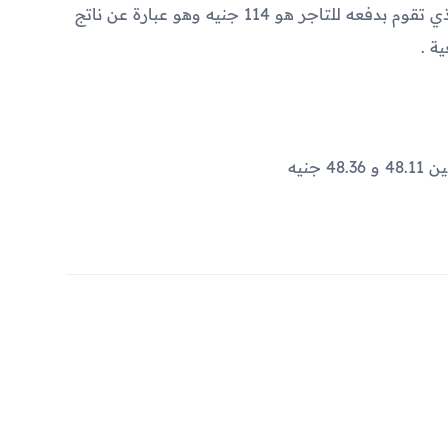
ضريبة قيمة مضافة. فيصبح المبلغ النهائي الذي تقوم بدفعه للتاجر هو 114 جنيه وهو عبارة عن ناتج
جنيه