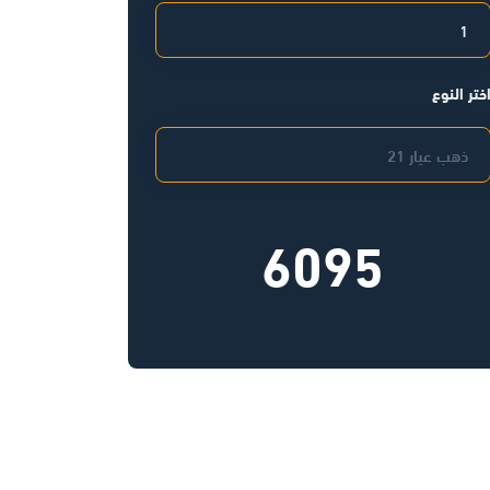
ختر النوع
6095