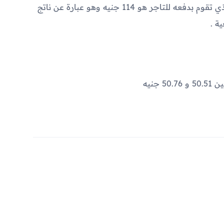
ضريبة قيمة مضافة. فيصبح المبلغ النهائي الذي تقوم بدفعه للتاجر هو 114 جنيه وهو عبارة عن ناتج
جنيه