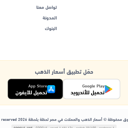
تواصل معنا
المدونة
البنوك
حمّل تطبيق أسعار الذهب
App Store
Google Play
تحميل للأندرويد
تحميل للآيفون
ق محفوظة © أسعار الذهب والعملات في مصر لحظة بلحظة 2026
s reserved
GOOGLE_UAE
· GOOGLE
· count 1,451,124
· switch 77/100
· partners 1