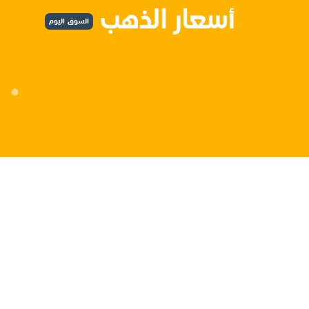
السوق اليوم
س