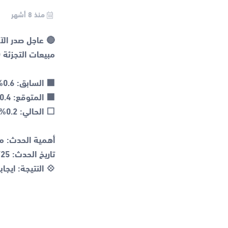
منذ 8 أشهر
💠 النتيجة: ايجا