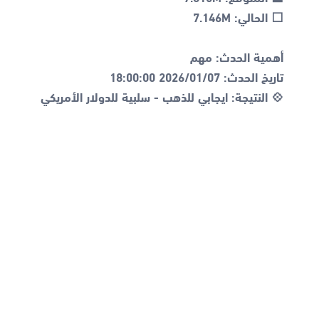
💠 النتيجة: ايجابي للذهب - سلبية للدولار الأمريكي