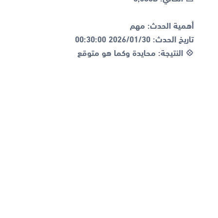
💠 النتيجة: محايدة وكما هو متوقع