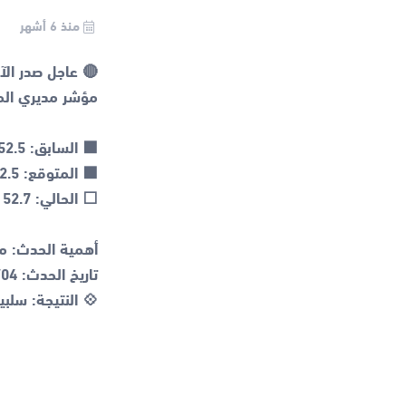
منذ 6 أشهر
💠 النتيجة: سلبي