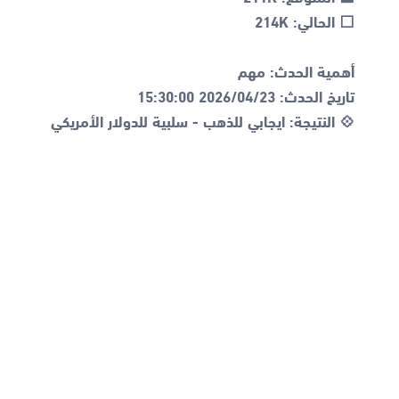
💠 النتيجة: ايجابي للذهب - سلبية للدولار الأمريكي