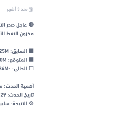
منذ 3 أشهر
💠 النتيجة: سلبي