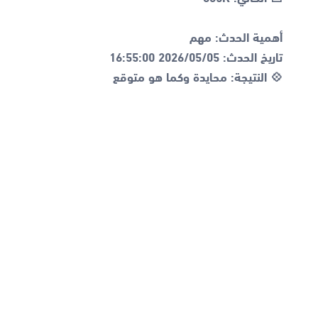
💠 النتيجة: محايدة وكما هو متوقع