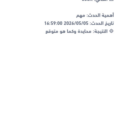
💠 النتيجة: محايدة وكما هو متوقع