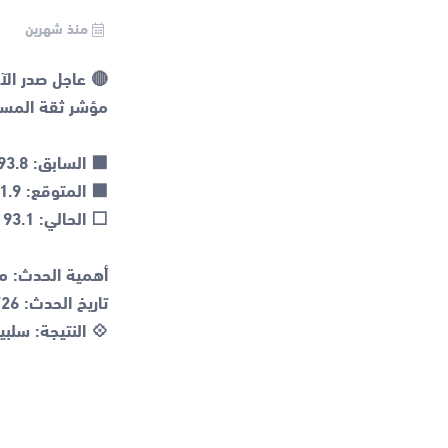
منذ شهرين
💠 النتيجة: سلبي