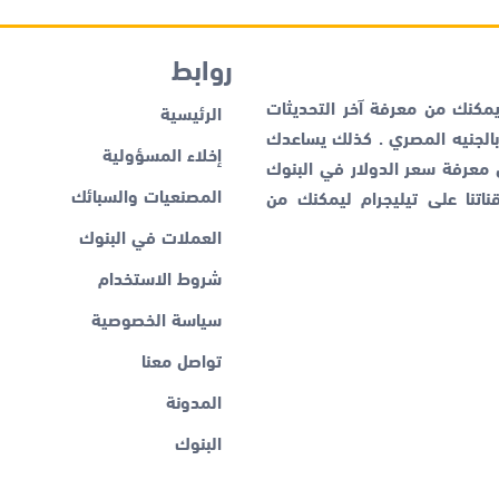
روابط
كنك من معرفة آخر التحديثات
الرئيسية
لجنيه المصري . كذلك يساعدك
إخلاء المسؤولية
ن معرفة
سعر الدولار في البنوك
المصنعيات والسبائك
اتنا على تيليجرام ليمكنك من
العملات في البنوك
شروط الاستخدام
سياسة الخصوصية
تواصل معنا
المدونة
البنوك