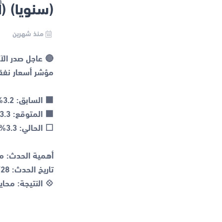
(سنويا) (أ
منذ شهرين
💠 النتيجة: محا