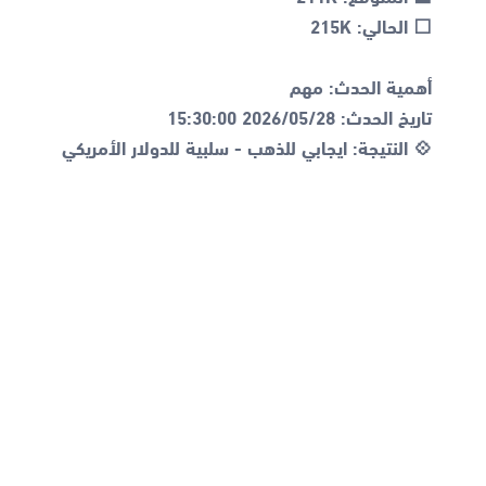
💠 النتيجة: ايجابي للذهب - سلبية للدولار الأمريكي