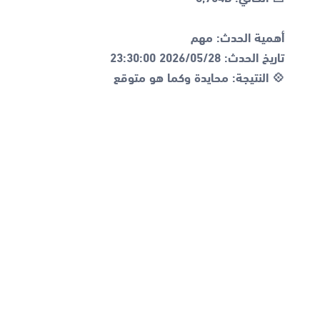
💠 النتيجة: محايدة وكما هو متوقع