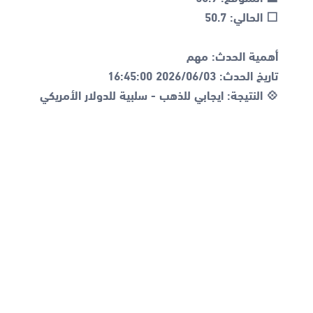
💠 النتيجة: ايجابي للذهب - سلبية للدولار الأمريكي