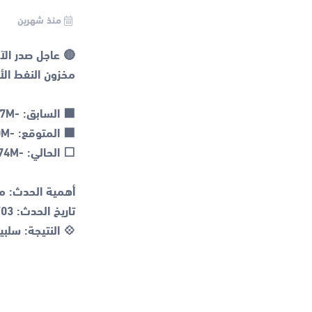
منذ شهرين
💠 النتيجة: سلبي