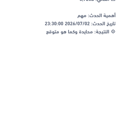
💠 النتيجة: محايدة وكما هو متوقع