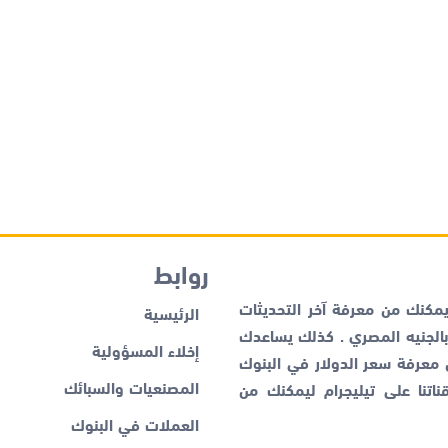
روابط
كنك من معرفة آخر التحديثات
الرئيسية
لجنيه المصري . كذلك يساعدك
إخلاء المسؤولية
ن معرفة
سعر الدولار في البنوك
المصنعيات والسبائك
اتنا على تيليجرام ليمكنك من
العملات في البنوك