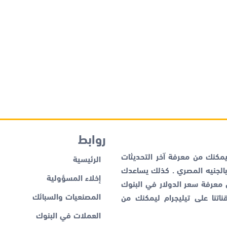
روابط
كنك من معرفة آخر التحديثات
الرئيسية
لجنيه المصري . كذلك يساعدك
إخلاء المسؤولية
ن معرفة
سعر الدولار في البنوك
المصنعيات والسبائك
اتنا على تيليجرام ليمكنك من
العملات في البنوك