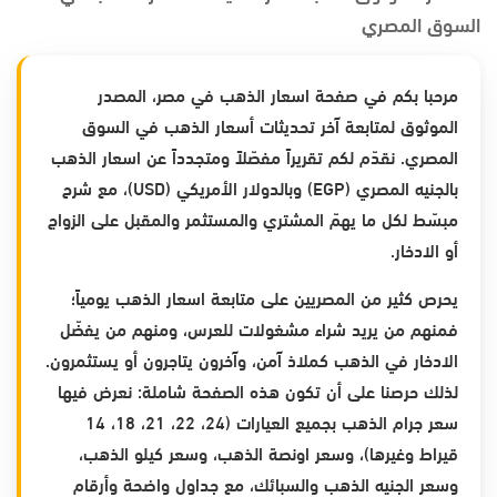
السوق المصري
مرحبا بكم في صفحة اسعار الذهب في مصر، المصدر
الموثوق لمتابعة آخر تحديثات أسعار الذهب في السوق
المصري. نقدّم لكم تقريراً مفصّلاً ومتجدداً عن اسعار الذهب
بالجنيه المصري (EGP) وبالدولار الأمريكي (USD)، مع شرح
مبسّط لكل ما يهمّ المشتري والمستثمر والمقبل على الزواج
أو الادخار.
يحرص كثير من المصريين على متابعة اسعار الذهب يومياً؛
فمنهم من يريد شراء مشغولات للعرس، ومنهم من يفضّل
الادخار في الذهب كملاذ آمن، وآخرون يتاجرون أو يستثمرون.
لذلك حرصنا على أن تكون هذه الصفحة شاملة: نعرض فيها
سعر جرام الذهب بجميع العيارات (24، 22، 21، 18، 14
قيراط وغيرها)، وسعر اونصة الذهب، وسعر كيلو الذهب،
وسعر الجنيه الذهب والسبائك، مع جداول واضحة وأرقام