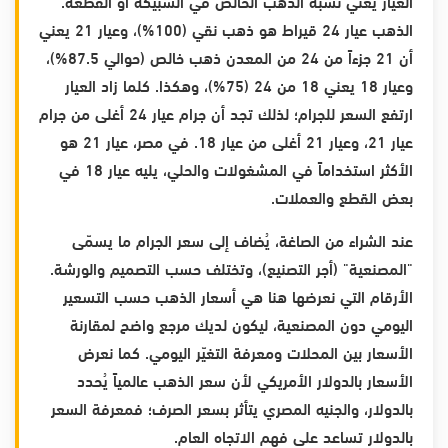
العيار يعني نسبة الذهب الخالص في السبيكة أو القطعة.
الذهب عيار 24 قيراط هو ذهب نقي (100%)، وعيار 21 يعني
أن 21 جزءاً من 24 من المعدن ذهب خالص (حوالي 87.5%)،
وعيار 18 يعني 18 من 24 (75%)، وهكذا. كلما زاد العيار
ارتفع السعر للجرام؛ لذلك تجد أن جرام عيار 24 أغلى من جرام
عيار 21، وعيار 21 أغلى من عيار 18. في مصر، عيار 21 هو
الأكثر استخداماً في المشغولات والحلي، يليه عيار 18 في
بعض القطع والعملات.
عند الشراء من الصاغة، يُضاف إلى سعر الجرام ما يسمّى
"المصنعية" (أجر التصنيع)، وتختلف حسب التصميم والورشة.
الأرقام التي نعرضها هنا هي أسعار الذهب حسب التسعير
اليومي دون المصنعية، ليكون لديك مرجع واضح لمقارنة
الأسعار بين المحلات ومعرفة التغيّر اليومي. كما نعرض
الأسعار بالدولار الأمريكي لأن سعر الذهب عالمياً يُحدد
بالدولار، والجنيه المصري يتأثر بسعر الصرف؛ فمعرفة السعر
بالدولار تساعد على فهم الاتجاه العام.