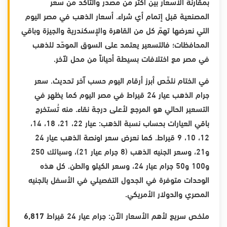
بمقارنة الأسعار بين أكثر من مصدر والتأكد من سعر
المصنعية قبل إتمام أي شراء. أسعار الذهب في مصر اليوم
التي نعرضها تهمّ كل من القاهرة والإسكندرية والجيزة وباقي
المحافظات؛ فالتسعير يعتمد على السوق الموحّد للذهب
في مصر مع اختلافات بسيطة أحياناً من محل لآخر.
في الختام نلخّص أبرز أرقام اليوم حسب آخر تحديث. سعر
جرام الذهب عيار 24 قيراط في مصر اليوم كما يظهر في
التسعير الحالي هو المرجع لأعلى درجة نقاء. منه تُستخرج
باقي العيارات بحساب نسبة الذهب: عيار 22، 21، 18، 14،
12، 10، 9 قيراط. كما نعرض سعر اونصة الذهب عيار 24
و21، وسعر الجنيه الذهب (8 جرام عيار 21)، وسبائك 250
و100 و50 جرام عيار 24، وسعر الكيلو والطن. كل هذه
الوحدات متوفرة في الجدول التفصيلي في الأسفل بالجنيه
المصري والدولار الأمريكي.
ملخص سريع لأهم الأسعار الآن: جرام عيار 24 قيراط
6,817