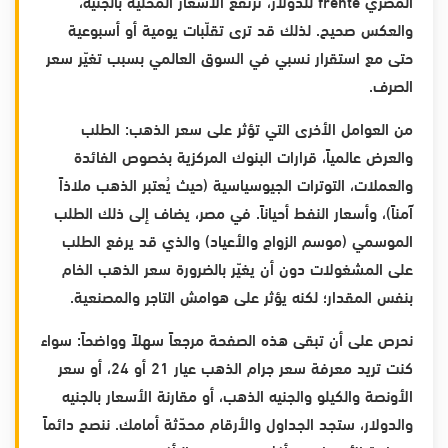
المصري frente للدولار، ترتفع الأسعار المحلية بالجنيه،
والعكس صحيح. لذلك قد ترى تقلّبات يومية أو أسبوعية
حتى مع استقرار نسبي في السوق العالمي بسبب تغيّر سعر
الصرف.
من العوامل الأخرى التي تؤثر على سعر الذهب: الطلب
والعرض عالمياً، قرارات البنوك المركزية بخصوص الفائدة
والعملات، التوترات الجيوسياسية (حيث يُعتبر الذهب ملاذاً
آمناً)، وأسعار النفط أحياناً. في مصر، يضاف إلى ذلك الطلب
الموسمي (موسم الزواج والأعياد) والذي قد يرفع الطلب
على المشغولات دون أن يغيّر بالضرورة سعر الذهب الخام
بنفس المقدار؛ لكنه يؤثر على هوامش التاجر والمصنعية.
نحرص على أن تبقى هذه الصفحة مرجعاً سهلاً وواضحاً: سواء
كنت تريد معرفة سعر جرام الذهب عيار 21 أو 24، أو سعر
الأونصة والكيلو والجنيه الذهب، أو مقارنة الأسعار بالجنيه
والدولار، ستجد الجداول والأرقام محدّثة أمامك. ننصح دائماً